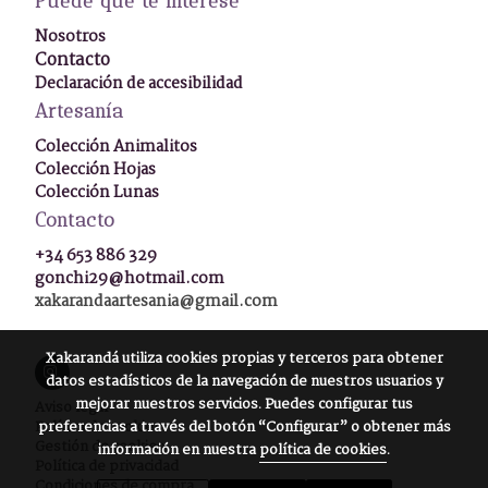
Puede que te interese
Nosotros
Contacto
Declaración de accesibilidad
Artesanía
Colección Animalitos
Colección Hojas
Colección Lunas
Contacto
+34 653 886 329
gonchi29@hotmail.com
xakarandaartesania@gmail.com
Xakarandá
utiliza cookies propias y terceros para obtener
datos estadísticos de la navegación de nuestros usuarios y
mejorar nuestros servicios. Puedes configurar tus
Aviso legal
Política de cookies
preferencias a través del botón “Configurar” o obtener más
Gestión de cookies
información en nuestra
política de cookies
.
Política de privacidad
Condiciones de compra