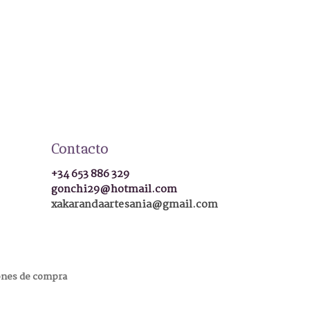
Contacto
+34 653 886 329
gonchi29@hotmail.com
xakarandaartesania@gmail.com
ones de compra