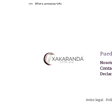
Plata envejecida
Plata esmaltada
Plata sin esmaltar
Plata
Amarillo-Ocre
Roja
Plata esmaltada
Pued
verdes-ocres
Nosot
Plata esmaltada
caramelo
Conta
Declar
Plata esmaltada
malva
Azul
Naranja claro
Aviso legal
Pol
Naranja oscuro
Ocre