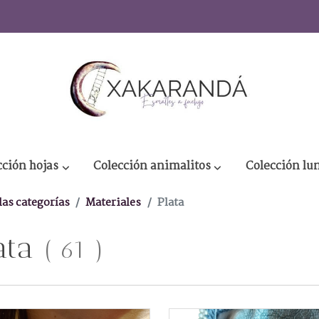
cción hojas
Colección animalitos
Colección lu
las categorías
Materiales
Plata
ata
(
61
)