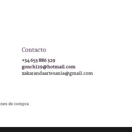
Contacto
+34 653 886 329
gonchi29@hotmail.com
xakarandaartesania@gmail.com
ones de compra