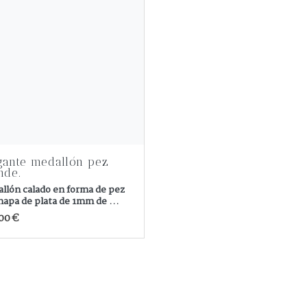
gante medallón pez
nde.
llón calado en forma de pez
hapa de plata de 1mm de ...
00 €