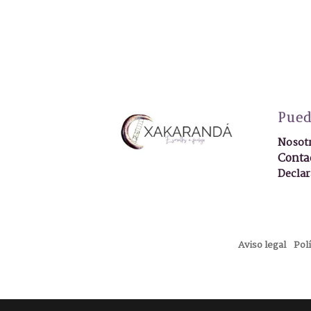
Azul
Naranja claro
Naranja oscuro
Ocre
Verde claro
Pued
Verde oscuro
Nosot
Naranja
Conta
Salmón
Declar
Verde musgo
Azul verdoso
Granate
Aviso legal
Pol
Verde-amarillo