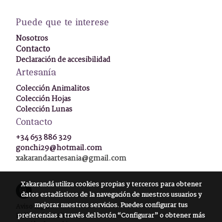
Puede que te interese
Nosotros
Contacto
Declaración de accesibilidad
Artesanía
Colección Animalitos
Colección Hojas
Colección Lunas
Contacto
+34 653 886 329
gonchi29@hotmail.com
xakarandaartesania@gmail.com
Xakarandá
utiliza cookies propias y terceros para obtener
datos estadísticos de la navegación de nuestros usuarios y
mejorar nuestros servicios. Puedes configurar tus
Aviso legal
preferencias a través del botón “Configurar” o obtener más
Política de cookies