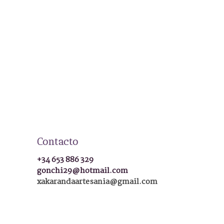
Contacto
+34 653 886 329
gonchi29@hotmail.com
xakarandaartesania@gmail.com