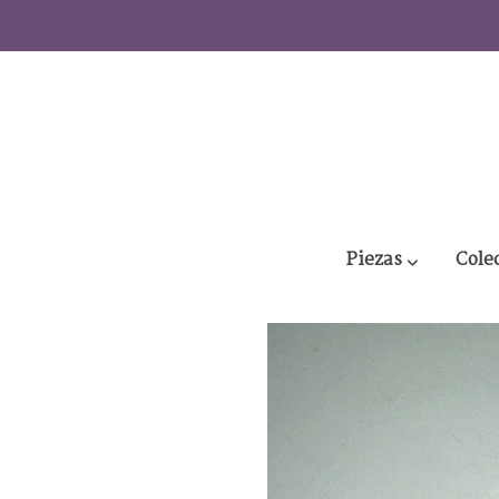
Catalogo
Colgantes Delfín
Piezas
Cole