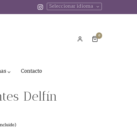
Seleccionar idioma
0
nas
Contacto
tes Delfín
incluido)