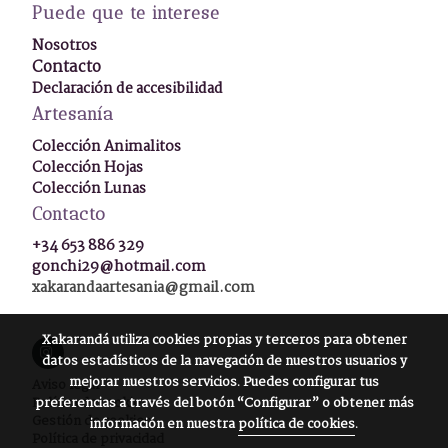
Puede que te interese
Nosotros
Contacto
Declaración de accesibilidad
Artesanía
Colección Animalitos
Colección Hojas
Colección Lunas
Contacto
+34 653 886 329
gonchi29@hotmail.com
xakarandaartesania@gmail.com
Xakarandá
utiliza cookies propias y terceros para obtener
datos estadísticos de la navegación de nuestros usuarios y
mejorar nuestros servicios. Puedes configurar tus
Aviso legal
preferencias a través del botón “Configurar” o obtener más
Política de cookies
Gestión de cookies
información en nuestra
política de cookies
.
Política de privacidad